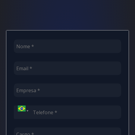
Contactos
+55 (43) 3047-8300
comercial@made4it.com.br
Av. Curitiba, 800 – Centro, Apucarana – PR
5728 Major Blvd, Orlando, FL 32819, EUA
Trabalhe conosco