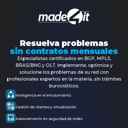
Made4it surge para satisfacer las necesidades del
mercado, que cada vez exige más soluciones
personalizadas.
Resuelva problemas
Quiénes
Contenidos
Socios
Dossier
sin contratos mensuales
Hablar con un especialista
somos
de
prensa
Especialistas certificados en BGP, MPLS,
Productos
Made4Flow
BRAS/BNG y OLT. Implemente, optimice y
Made4Graph
solucione los problemas de su red con
Made4DNS
profesionales expertos en la materia, sin trámites
burocráticos.
Servicios
Made4ISP
Made4Projects
Inteligencia en el enrutamiento
Made4Study
Made4Noc
Gestión de clientes y virtualización
FreeRadius
Made4Radius
Asesoramiento en seguridad de redes
2ª Via de boletos