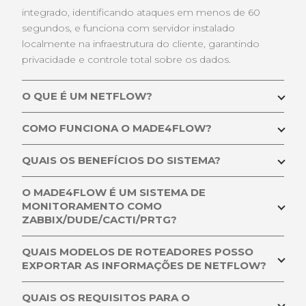
integrado, identificando ataques em menos de 60
segundos, e funciona com servidor instalado
localmente na infraestrutura do cliente, garantindo
privacidade e controle total sobre os dados.
O QUE É UM NETFLOW?
Netflow é um recurso que foi introduzido em
COMO FUNCIONA O MADE4FLOW?
roteadores Cisco cuja função é coletar características
e informações sobre o tráfego de redes IP, tanto na
As informações de Netflow são exportadas para
QUAIS OS BENEFÍCIOS DO SISTEMA?
saída quanto na entrada de uma interface.
Made4Flow, onde é feita a leitura e aplicada a
inteligência para gerar os gráficos dos tráfegos.
Com o Made4Flow você sabe especificamente o
O MADE4FLOW É UM SISTEMA DE
tráfego de sua rede, quais ASN você mais se
MONITORAMENTO COMO
comunica, para quais ASN seu tráfego está destinado
ZABBIX/DUDE/CACTI/PRTG?
e quanto cada prefixo de seu ASN trafega.
Não. O Made4Flow funciona de forma diferente de
QUAIS MODELOS DE ROTEADORES POSSO
um sistema de monitoramento como Zabbix, Dude,
EXPORTAR AS INFORMAÇÕES DE NETFLOW?
Você também pode saber qual é o seu tráfego para
Cacti ou PRTG. Nele você tem informação específica
Facebook, Google, Netflix e Akamai, ajudando na
Roteadores ou switches das marcas Cisco, Juniper,
do seu tráfego, ao contrário desses sistemas que
requisição de CDN desses conteúdos.
QUAIS OS REQUISITOS PARA O
Huawei, Mikrotik, Vyos, HP/3Com ou qualquer