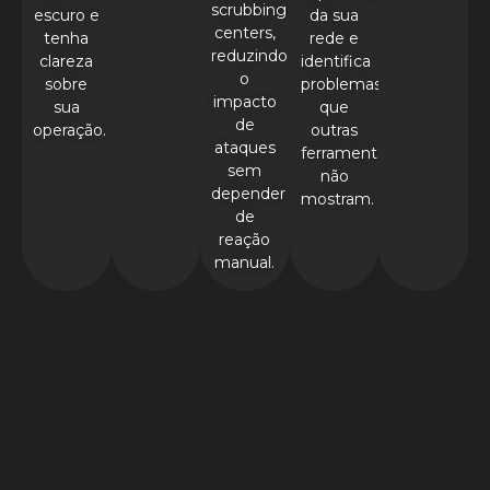
scrubbing
escuro e
da sua
centers,
tenha
rede e
reduzindo
clareza
identifica
o
sobre
problemas
impacto
sua
que
de
operação.
outras
ataques
ferramentas
sem
não
depender
mostram.
de
reação
manual.