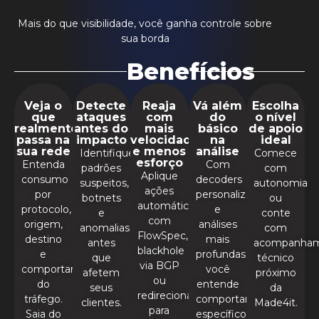
Mais do que visibilidade, você ganha controle sobre
sua borda
Benefícios
Veja o
Detecte
Reaja
Vá além
Escolha
que
ataques
com
do
o nível
realmente
antes do
mais
básico
de apoio
passa na
impacto
velocidade
na
ideal
sua rede
e menos
análise
Identifique
Comece
esforço
Entenda
Com
padrões
com
Aplique
consumo
decoders
suspeitos,
autonomia
ações
por
personalizados
botnets
ou
automáticas
protocolo,
e
e
conte
com
origem,
análises
anomalias
com
FlowSpec,
destino
mais
antes
acompanha
blackhole
e
profundas,
que
técnico
via BGP
comportamento
você
afetem
próximo
ou
do
entende
seus
da
redirecionamento
tráfego.
comportamentos
clientes.
Made4it.
para
Saia do
específicos