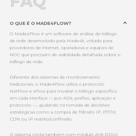
FAQ
O QUE É O MADE4FLOW?
O Made4Flow é um software de análise de tráfego
de rede desenvolvido pela Made4it, voltado para
provedores de internet, operadoras e equipes de
NOC que precisam de visibilidade detalhada sobre o
tráfego de rede.
Diferente dos sistemas de monitoramento
tradicionais, o Made4Flow utiliza o protocolo
NetFlow e sFlow para mostrar o tráfego específico
em cada interface — por ASN, prefixo, aplicação e
protocolo —, ajudando na tomada de decisões
estratégicas como a compra de Trânsito IP, PTT/IX,
CDN ou IP restrito/confinado.
O sistema conta também com módulo Anti-DDoS