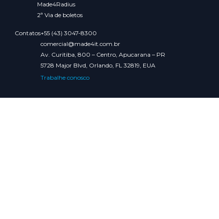
Made4Radius
2ª Via de boletos
Contatos
+55 (43) 3047-8300
comercial@made4it.com.br
Av. Curitiba, 800 – Centro, Apucarana – PR
5728 Major Blvd, Orlando, FL 32819, EUA
Trabalhe conosco