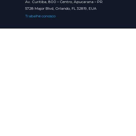
Av. Curitiba, 800 – Centro, Apucarana – PR
5728 Major Blvd, Orlando, FL 32819, EUA
Trabalhe conosco