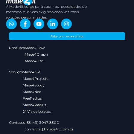
A Made4it surge para suprir as necessidades do
mercado, que vem exigindo cada vez mais
soluções personalizadas.
Sobre
Conteúdos
Parceiros
Media
Falar com especialista
nós
Kit
Produtos
Made4Flow
Made4Graph
Made4DNS
Serviços
Made4ISP
Made4Projects
Made4Study
Made4Noc
FreeRadius
Made4Radius
2ª Via de boletos
Contatos
+55 (43) 3047-8300
comercial@made4it.com.br