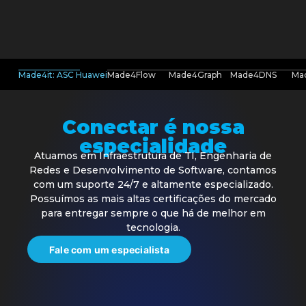
Made4it: ASC Huawei
Made4Flow
Made4Graph
Made4DNS
Ma
Conectar é nossa
especialidade
Atuamos em Infraestrutura de TI, Engenharia de
Redes e Desenvolvimento de Software, contamos
com um suporte 24/7 e altamente especializado.
Possuímos as mais altas certificações do mercado
para entregar sempre o que há de melhor em
tecnologia.
Fale com um especialista