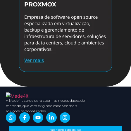
A Made4it surge para suprir as necessidades do
mercado, que vem exigindo cada vez mais
soluções personalizadas.
Sobre
Conteúdos
Parceiros
Media
Falar com especialista
nós
Kit