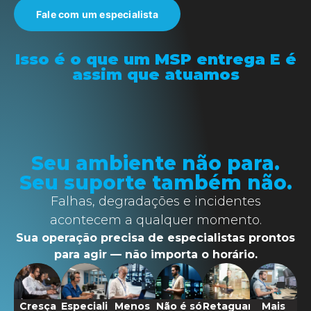
Fale com um especialista
Isso é o que um MSP entrega E é
assim que atuamos
Seu ambiente não para.
Seu suporte também não.
Falhas, degradações e incidentes
acontecem a qualquer momento.
Sua operação precisa de especialistas prontos
para agir — não importa o horário.
Cresça
Especialistas 24×7 ao
Menos
Não é só
Retaguarda
Mais