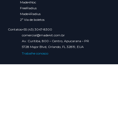
Made4Noc
FreeRadius
Made4Radius
2ª Via de boletos
Contatos
+55 (43) 3047-8300
comercial@made4it.com.br
Av. Curitiba, 800 – Centro, Apucarana – PR
5728 Major Blvd, Orlando, FL 32819, EUA
Trabalhe conosco