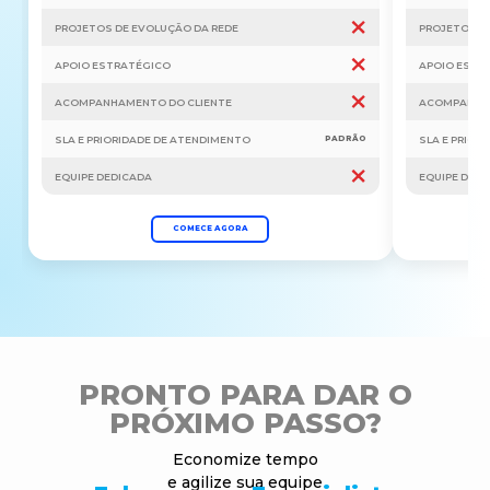
PROJETOS DE EVOLUÇÃO DA REDE
PROJETOS D
APOIO ESTRATÉGICO
APOIO ESTR
ACOMPANHAMENTO DO CLIENTE
ACOMPANHAM
SLA E PRIORIDADE DE ATENDIMENTO
SLA E PRIOR
PADRÃO
EQUIPE DEDICADA
EQUIPE DEDI
COMECE AGORA
PRONTO PARA DAR O
PRÓXIMO PASSO?
Economize tempo
e agilize sua equipe