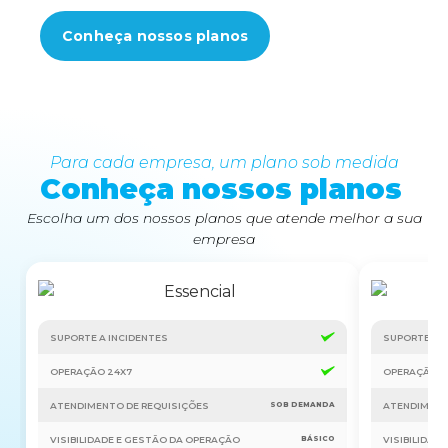
Conheça nossos planos
Para cada empresa, um plano sob medida
Conheça nossos planos
Escolha um dos nossos planos que atende melhor a sua
empresa
SUPORTE A INCIDENTES
SUPORTE A I
OPERAÇÃO 24X7
OPERAÇÃO 2
ATENDIMENTO DE REQUISIÇÕES
ATENDIMENT
SOB DEMANDA
VISIBILIDADE E GESTÃO DA OPERAÇÃO
VISIBILIDAD
BÁSICO