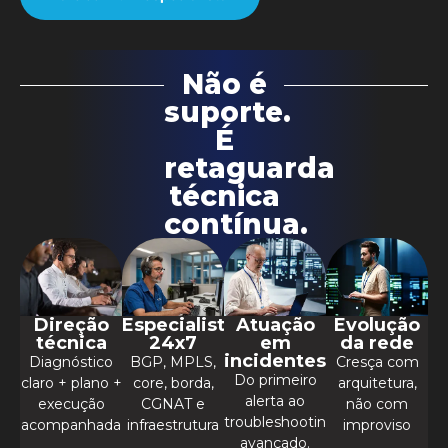
Não é
suporte.
É
retaguarda
técnica
contínua.
Direção
Especialistas
Atuação
Evolução
técnica
24x7
em
da rede
incidentes
Diagnóstico
BGP, MPLS,
Cresça com
Do primeiro
claro + plano +
core, borda,
arquitetura,
alerta ao
execução
CGNAT e
não com
troubleshooting
acompanhada
infraestrutura
improviso
avançado.