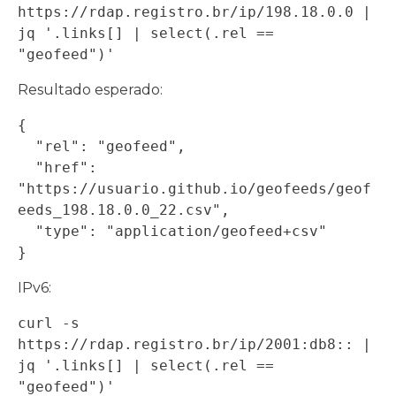
https://rdap.registro.br/ip/198.18.0.0 | 
jq '.links[] | select(.rel == 
"geofeed")'
Resultado esperado:
{

  "rel": "geofeed",

  "href": 
"https://usuario.github.io/geofeeds/geof
eeds_198.18.0.0_22.csv",

  "type": "application/geofeed+csv"

}
IPv6:
curl -s 
https://rdap.registro.br/ip/2001:db8:: | 
jq '.links[] | select(.rel == 
"geofeed")'