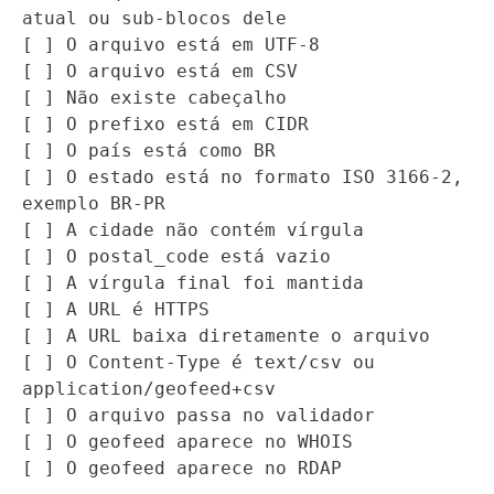
atual ou sub-blocos dele

[ ] O arquivo está em UTF-8

[ ] O arquivo está em CSV

[ ] Não existe cabeçalho

[ ] O prefixo está em CIDR

[ ] O país está como BR

[ ] O estado está no formato ISO 3166-2, 
exemplo BR-PR

[ ] A cidade não contém vírgula

[ ] O postal_code está vazio

[ ] A vírgula final foi mantida

[ ] A URL é HTTPS

[ ] A URL baixa diretamente o arquivo

[ ] O Content-Type é text/csv ou 
application/geofeed+csv

[ ] O arquivo passa no validador

[ ] O geofeed aparece no WHOIS

[ ] O geofeed aparece no RDAP