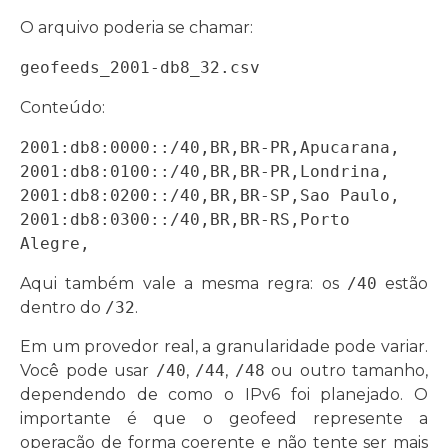
O arquivo poderia se chamar:
geofeeds_2001-db8_32.csv
Conteúdo:
2001:db8:0000::/40,BR,BR-PR,Apucarana,

2001:db8:0100::/40,BR,BR-PR,Londrina,

2001:db8:0200::/40,BR,BR-SP,Sao Paulo,

2001:db8:0300::/40,BR,BR-RS,Porto 
Alegre,
Aqui também vale a mesma regra: os
/40
estão
dentro do
/32
.
Em um provedor real, a granularidade pode variar.
Você pode usar
/40
,
/44
,
/48
ou outro tamanho,
dependendo de como o IPv6 foi planejado. O
importante é que o geofeed represente a
operação de forma coerente e não tente ser mais