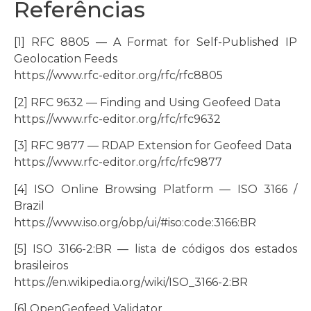
Referências
[1] RFC 8805 — A Format for Self-Published IP
Geolocation Feeds
https://www.rfc-editor.org/rfc/rfc8805
[2] RFC 9632 — Finding and Using Geofeed Data
https://www.rfc-editor.org/rfc/rfc9632
[3] RFC 9877 — RDAP Extension for Geofeed Data
https://www.rfc-editor.org/rfc/rfc9877
[4] ISO Online Browsing Platform — ISO 3166 /
Brazil
https://www.iso.org/obp/ui/#iso:code:3166:BR
[5] ISO 3166-2:BR — lista de códigos dos estados
brasileiros
https://en.wikipedia.org/wiki/ISO_3166-2:BR
[6] OpenGeofeed Validator