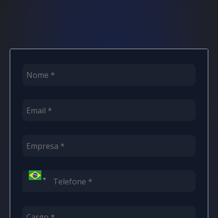
Contatos
+55 (43) 3047-8300
comercial@made4it.com.br
Av. Curitiba, 800 – Centro, Apucarana – PR
5728 Major Blvd, Orlando, FL 32819, EUA
Trabalhe conosco