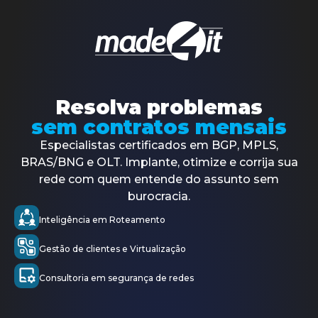
A Made4it surge para suprir as necessidades do
mercado, que vem exigindo cada vez mais
soluções personalizadas.
Resolva problemas
Sobre
Conteúdos
Parceiros
Media
sem contratos mensais
Falar com especialista
nós
Kit
Especialistas certificados em BGP, MPLS,
Produtos
Made4Flow
BRAS/BNG e OLT. Implante, otimize e corrija sua
Made4Graph
rede com quem entende do assunto sem
Made4DNS
burocracia.
Serviços
Made4ISP
Inteligência em Roteamento
Made4Projects
Made4Study
Gestão de clientes e Virtualização
Made4Noc
FreeRadius
Consultoria em segurança de redes
Made4Radius
2ª Via de boletos