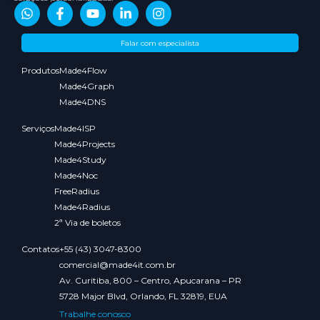
Sobre
Conteúdos
Parceiros
Media
Falar com especialista
nós
Kit
Produtos
Made4Flow
Made4Graph
Made4DNS
Serviços
Made4ISP
Made4Projects
Made4Study
Made4Noc
FreeRadius
Made4Radius
2ª Via de boletos
Contatos
+55 (43) 3047-8300
comercial@made4it.com.br
Av. Curitiba, 800 – Centro, Apucarana – PR
5728 Major Blvd, Orlando, FL 32819, EUA
Trabalhe conosco