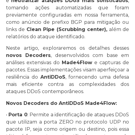
e
neutralizar ataques DDoS mais sofisticados
,
tomando ações automatizadas que foram
previamente configuradas em nossa ferramenta,
como anúncio de prefixo BGP para mitigação ou
links de
Clean Pipe (Scrubbing center),
além de
relatórios do ataque identificado.
Neste artigo, exploraremos os detalhes desses
novos Decoders
, desenvolvidos com base em
análises extensivas do
Made4Flow
e capturas de
pacotes. Essas implementações visam aperfeiçoar a
resiliência do
AntiDDoS
, fornecendo uma defesa
mais eficiente contra as complexidades dos
ataques DDoS contemporâneos.
Novos Decoders do AntiDDoS Made4Flow:
•
Porta 0
: Permite a identificação de ataques DDoS
que utilizam a porta ZERO no protocolo UDP no
pacote IP, seja como origem ou destino, pois essa