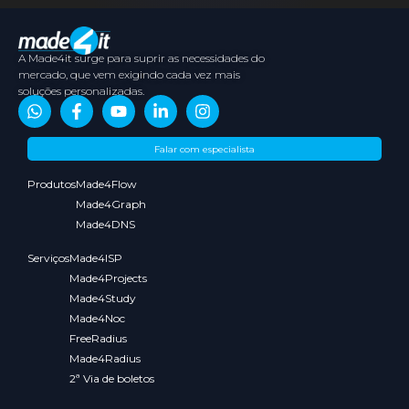
A Made4it surge para suprir as necessidades do
mercado, que vem exigindo cada vez mais
soluções personalizadas.
Sobre
Conteúdos
Parceiros
Media
Falar com especialista
nós
Kit
Produtos
Made4Flow
Made4Graph
Made4DNS
Serviços
Made4ISP
Made4Projects
Made4Study
Made4Noc
FreeRadius
Made4Radius
2ª Via de boletos