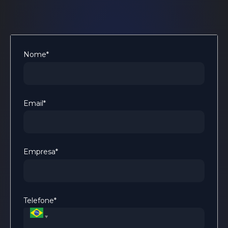
Contactos
+55 (43) 3047-8300
comercial@made4it.com.br
Av. Curitiba, 800 – Centro, Apucarana – PR
5728 Major Blvd, Orlando, FL 32819, EUA
Nome*
Trabalhe conosco
Email*
Empresa*
Telefone*