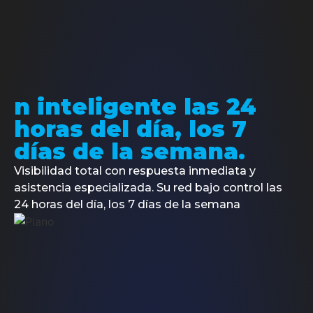
Made4it surge para satisfacer las necesidades del
mercado, que cada vez exige más soluciones
personalizadas.
n inteligente las 24
Quiénes
Contenidos
Socios
Dossier
horas del día, los 7
Hablar con un especialista
somos
de
prensa
días de la semana.
Productos
Made4Flow
Visibilidad total con respuesta inmediata y
Made4Graph
Made4DNS
asistencia especializada. Su red bajo control las
24 horas del día, los 7 días de la semana
Servicios
Made4ISP
Made4Projects
Made4Study
Made4Noc
FreeRadius
Made4Radius
2ª Via de boletos