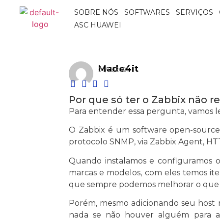
SOBRE NÓS
SOFTWARES
SERVIÇOS
ASC HUAWEI
Made4it
01/12/2021
Por que só ter o Zabbix não r
Para entender essa pergunta, vamos l
O Zabbix é um software open-source 
protocolo SNMP, via Zabbix Agent, HTTP
Quando instalamos e configuramos o 
marcas e modelos, com eles temos itens
que sempre podemos melhorar o que já 
Porém, mesmo adicionando seu host no
nada se não houver alguém para a