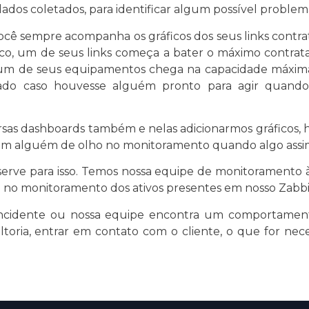
 dados coletados, para identificar algum possível problem
ocê sempre acompanha os gráficos dos seus links cont
co, um de seus links começa a bater o máximo contrata
de um de seus equipamentos chega na capacidade máxi
vitado caso houvesse alguém pronto para agir qua
ersas dashboards também e nelas adicionarmos gráficos, h
em alguém de olho no monitoramento quando algo assim o
rve para isso. Temos nossa equipe de monitoramento à d
o no monitoramento dos ativos presentes em nosso Zabbi
ncidente ou nossa equipe encontra um comportament
ltoria, entrar em contato com o cliente, o que for ne