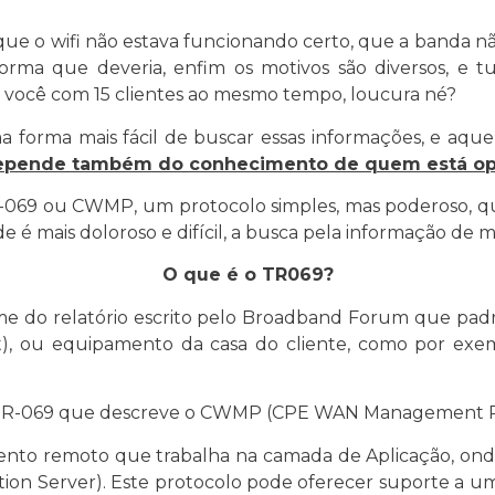
 que o wifi não estava funcionando certo, que a banda 
rma que deveria, enfim os motivos são diversos, e 
a você com 15 clientes ao mesmo tempo, loucura né?
a forma mais fácil de buscar essas informações, e aqu
depende também do conhecimento de quem está op
069 ou CWMP, um protocolo simples, mas poderoso, q
é mais doloroso e difícil, a busca pela informação de ma
O que é o TR069?
e do relatório escrito pelo Broadband Forum que padr
, ou equipamento da casa do cliente, como por exe
o TR-069 que descreve o CWMP (CPE WAN Management P
to remoto que trabalha na camada de Aplicação, ond
ion Server). Este protocolo pode oferecer suporte a um