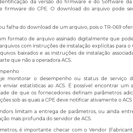
ntificação da versão do firmware e do Software da 
 firmware do CPE. O download do arquivo pode ser 
 ou falha do download de um arquivo, pois o TR-069 ofer
 formato de arquivo assinado digitalmente que pode
arquivos com instruções de instalação explícitas para 
rquivos baixados e as instruções de instalação associa
parte que não a operadora ACS.
empenho
je monitorar o desempenho ou status de serviço d
 enviar estatísticas ao ACS. É possível encontrar um 
lidade de que os fornecedores definam parâmetros adic
es sob as quais a CPE deve notificar ativamente o ACS
dors limitam a entrega de parâmetros, ou ainda entr
ação mais profunda do servidor de ACS.
etros, é importante checar com o Vendor (Fabricante)