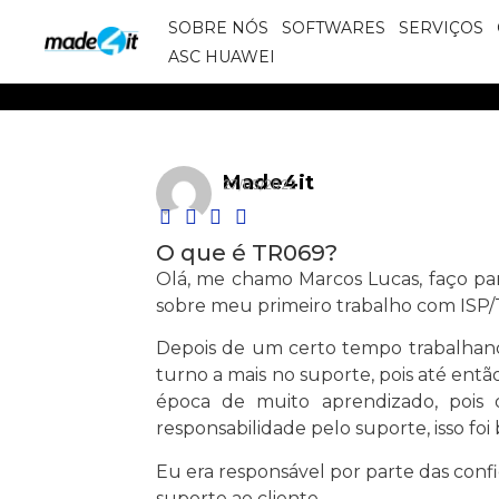
SOBRE NÓS
SOFTWARES
SERVIÇOS
ASC HUAWEI
Made4it
27/05/2022
O que é TR069?
Olá, me chamo Marcos Lucas, faço pa
sobre meu primeiro trabalho com ISP
Depois de um certo tempo trabalhand
turno a mais no suporte, pois até entã
época de muito aprendizado, pois 
responsabilidade pelo suporte, isso fo
Eu era responsável por parte das conf
suporte ao cliente.