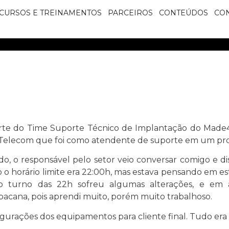
CURSOS E TREINAMENTOS
PARCEIROS
CONTEÚDOS
CO
rte do Time Suporte Técnico de Implantação do Made4G
/Telecom que foi como atendente de suporte em um pro
o, o responsável pelo setor veio conversar comigo e d
o o horário limite era 22:00h, mas estava pensando em es
o turno das 22h sofreu algumas alterações, e em 
i bacana, pois aprendi muito, porém muito trabalhoso.
igurações dos equipamentos para cliente final. Tudo e