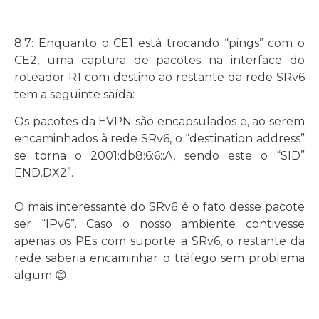
8.7: Enquanto o CE1 está trocando “pings” com o
CE2, uma captura de pacotes na interface do
roteador R1 com destino ao restante da rede SRv6
tem a seguinte saída:
Os pacotes da EVPN são encapsulados e, ao serem
encaminhados à rede SRv6, o “destination address”
se torna o 2001:db8:6:6::A, sendo este o “SID”
END.DX2”.
O mais interessante do SRv6 é o fato desse pacote
ser “IPv6”. Caso o nosso ambiente contivesse
apenas os PEs com suporte a SRv6, o restante da
rede saberia encaminhar o tráfego sem problema
algum 😊