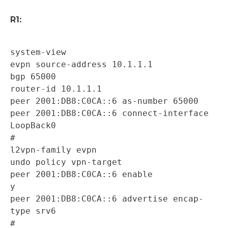
R1:
system-view 

evpn source-address 10.1.1.1 

bgp 65000 

router-id 10.1.1.1 

peer 2001:DB8:C0CA::6 as-number 65000 

peer 2001:DB8:C0CA::6 connect-interface 
LoopBack0 

# 

l2vpn-family evpn 

undo policy vpn-target 

peer 2001:DB8:C0CA::6 enable 

y 

peer 2001:DB8:C0CA::6 advertise encap-
type srv6 

#