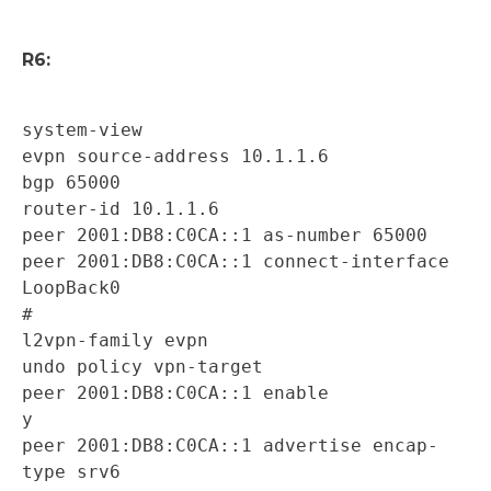
R6:
system-view 

evpn source-address 10.1.1.6 

bgp 65000 

router-id 10.1.1.6 

peer 2001:DB8:C0CA::1 as-number 65000 

peer 2001:DB8:C0CA::1 connect-interface 
LoopBack0 

# 

l2vpn-family evpn 

undo policy vpn-target 

peer 2001:DB8:C0CA::1 enable 

y 

peer 2001:DB8:C0CA::1 advertise encap-
type srv6 
