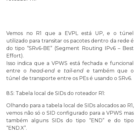
Vemos no R1 que a EVPL está UP, e o túnel
utilizado para transitar os pacotes dentro da rede é
do tipo “SRv6-BE” (Segment Routing IPv6 – Best
Effort).
Isso indica que a VPWS está fechada e funcional
entre o
head-end
e
tail-end
e também que o
túnel de transporte entre os PEs é usando o SRv6.
8.5: Tabela local de SIDs do roteador R1:
Olhando para a tabela local de SIDs alocados ao R1,
vemos não só o SID configurado para a VPWS mas
também alguns SIDs do tipo “END” e do tipo
“END.X”.