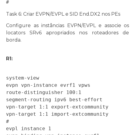
# 
Task 6: Criar EVPN/EVPL e SID End.DX2 nos PEs
Configure as instâncias EVPN/EVPL e associe os
locators SRv6 apropriados nos roteadores de
borda.
R1:
system-view 

evpn vpn-instance evrf1 vpws 

route-distinguisher 100:1 

segment-routing ipv6 best-effort 

vpn-target 1:1 export-extcommunity 

vpn-target 1:1 import-extcommunity 

# 

evpl instance 1 
