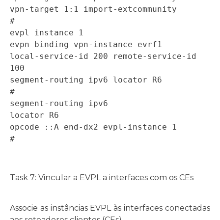
vpn-target 1:1 import-extcommunity

# 

evpl instance 1 

evpn binding vpn-instance evrf1 

local-service-id 200 remote-service-id 
100 

segment-routing ipv6 locator R6 

# 

segment-routing ipv6 

locator R6 

opcode ::A end-dx2 evpl-instance 1 

#
Task 7: Vincular a EVPL a interfaces com os CEs
Associe as instâncias EVPL às interfaces conectadas
aos roteadores clientes (CEs).