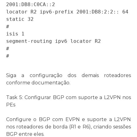
2001:DB8:C0CA::2 

locator R2 ipv6-prefix 2001:DB8:2:2:: 64 
static 32 

# 

isis 1 

segment-routing ipv6 locator R2 

# 

# 
Siga a configuração dos demais roteadores
conforme documentação.
Task 5: Configurar BGP com suporte a L2VPN nos
PEs
Configure o BGP com EVPN e suporte a L2VPN
nos roteadores de borda (R1 e R6), criando sessões
BGP entre eles.