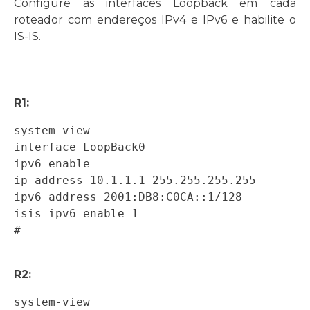
Configure as interfaces Loopback em cada
roteador com endereços IPv4 e IPv6 e habilite o
IS-IS.
R1:
system-view 

interface LoopBack0 

ipv6 enable 

ip address 10.1.1.1 255.255.255.255 

ipv6 address 2001:DB8:C0CA::1/128 

isis ipv6 enable 1 

# 
R2:
system-view 
