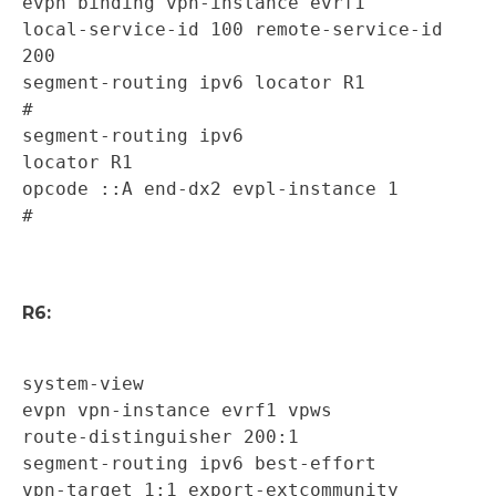
evpn binding vpn-instance evrf1 

local-service-id 100 remote-service-id 
200 

segment-routing ipv6 locator R1 

# 

segment-routing ipv6 

locator R1 

opcode ::A end-dx2 evpl-instance 1 

# 
R6:
system-view 

evpn vpn-instance evrf1 vpws 

route-distinguisher 200:1 

segment-routing ipv6 best-effort 

vpn-target 1:1 export-extcommunity 
