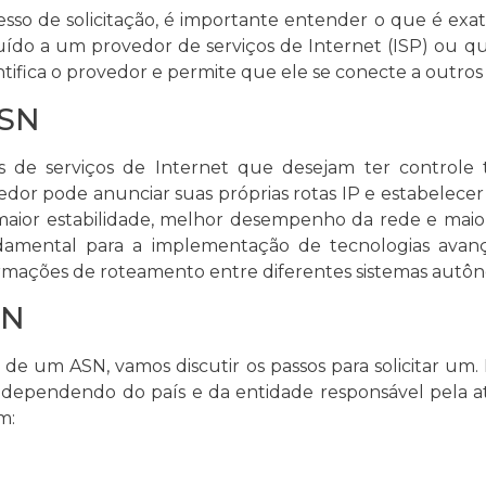
sso de solicitação, é importante entender o que é e
do a um provedor de serviços de Internet (ISP) ou q
tifica o provedor e permite que ele se conecte a outros
ASN
 de serviços de Internet que desejam ter controle 
or pode anunciar suas próprias rotas IP e estabelecer
maior estabilidade, melhor desempenho da rede e maior
amental para a implementação de tecnologias avan
formações de roteamento entre diferentes sistemas autô
SN
e um ASN, vamos discutir os passos para solicitar um. 
 dependendo do país e da entidade responsável pela a
m: