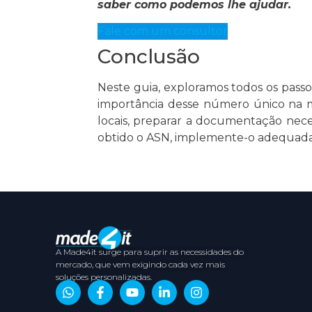
saber como podemos lhe ajudar.
Fale com um consultor
Conclusão
Neste guia, exploramos todos os passo
importância desse número único na me
locais, preparar a documentação nece
obtido o ASN, implemente-o adequadam
A Made4it surge para suprir as necessidades do
mercado, que vem exigindo cada vez mais
soluções personalizadas.