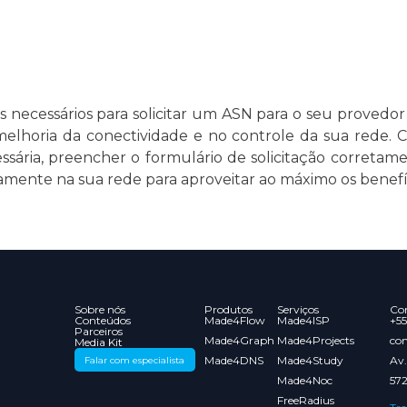
s necessários para solicitar um ASN para o seu provedor
lhoria da conectividade e no controle da sua rede. Cer
ssária, preencher o formulário de solicitação correta
ente na sua rede para aproveitar ao máximo os benefíc
Sobre nós
Produtos
Serviços
Co
Conteúdos
Made4Flow
Made4ISP
+5
Parceiros
Made4Graph
Made4Projects
co
Media Kit
Made4DNS
Made4Study
Av.
Falar com especialista
Made4Noc
572
FreeRadius