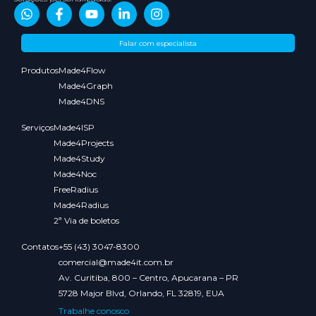
Sobre
Conteúdos
Parceiros
Media
Falar com especialista
nós
Kit
Produtos
Made4Flow
Made4Graph
Made4DNS
Serviços
Made4ISP
Made4Projects
Made4Study
Made4Noc
FreeRadius
Made4Radius
2ª Via de boletos
Contatos
+55 (43) 3047-8300
comercial@made4it.com.br
Av. Curitiba, 800 – Centro, Apucarana – PR
5728 Major Blvd, Orlando, FL 32819, EUA
Trabalhe conosco