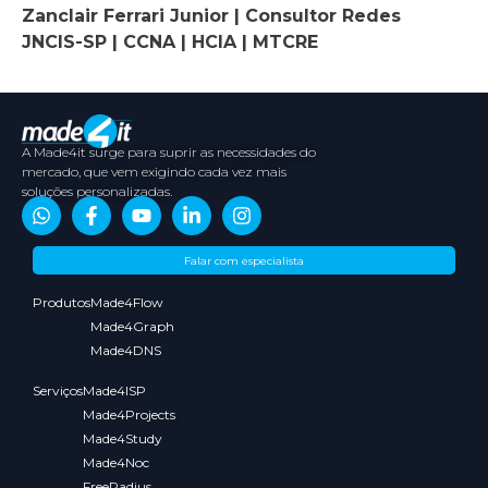
Zanclair Ferrari Junior | Consultor Redes
JNCIS-SP | CCNA | HCIA | MTCRE
A Made4it surge para suprir as necessidades do
mercado, que vem exigindo cada vez mais
soluções personalizadas.
Sobre
Conteúdos
Parceiros
Media
Falar com especialista
nós
Kit
Produtos
Made4Flow
Made4Graph
Made4DNS
Serviços
Made4ISP
Made4Projects
Made4Study
Made4Noc
FreeRadius