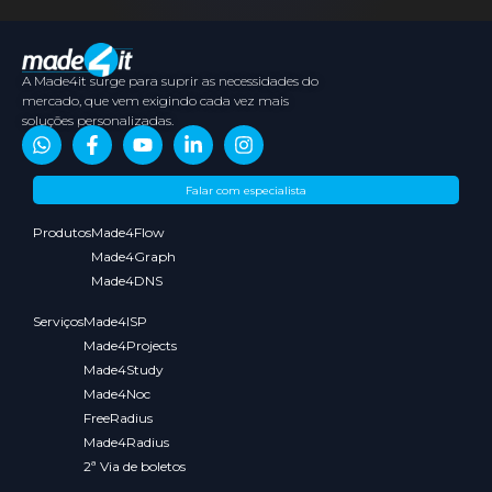
A Made4it surge para suprir as necessidades do
mercado, que vem exigindo cada vez mais
soluções personalizadas.
Sobre
Conteúdos
Parceiros
Media
Falar com especialista
nós
Kit
Produtos
Made4Flow
Made4Graph
Made4DNS
Serviços
Made4ISP
Made4Projects
Made4Study
Made4Noc
FreeRadius
Made4Radius
2ª Via de boletos