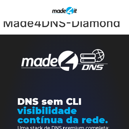
SIGNUP –
Made4DNS-Diamond
DNS sem CLI
visibilidade
contínua da rede.
Uma stack de DNS premium completa: