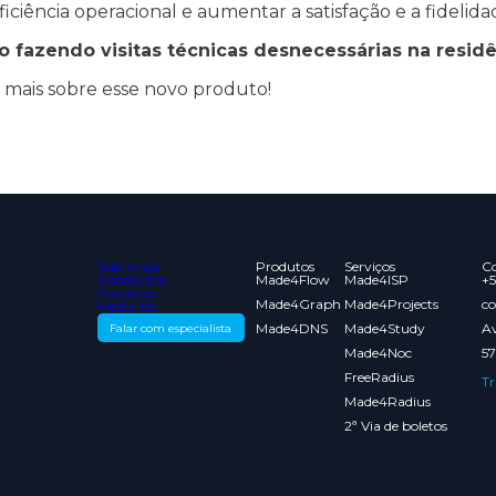
iciência operacional e aumentar a satisfação e a fidelida
 fazendo visitas técnicas desnecessárias na residê
 mais sobre esse novo produto!
Sobre nós
Produtos
Serviços
Co
Conteúdos
Made4Flow
Made4ISP
+5
Parceiros
Made4Graph
Made4Projects
c
Media Kit
Made4DNS
Made4Study
Av
Falar com especialista
Made4Noc
57
FreeRadius
Tr
Made4Radius
2ª Via de boletos