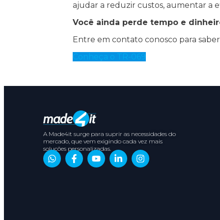
ajudar a reduzir custos, aumentar a ef
Você ainda perde tempo e dinheiro
Entre em contato conosco para saber
Conheça o TR-069
A Made4it surge para suprir as necessidades do
mercado, que vem exigindo cada vez mais
soluções personalizadas.