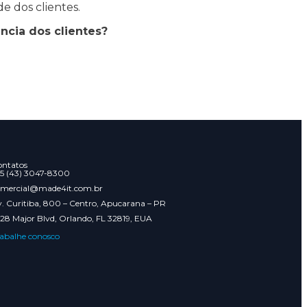
de dos clientes.
ncia dos clientes?
ntatos
5 (43) 3047-8300
omercial@made4it.com.br
. Curitiba, 800 – Centro, Apucarana – PR
28 Major Blvd, Orlando, FL 32819, EUA
abalhe conosco