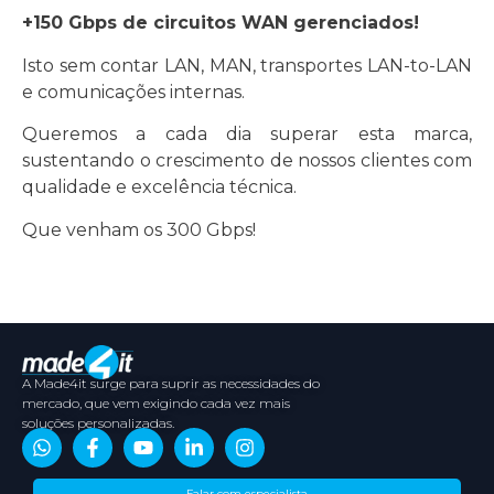
+150 Gbps de circuitos WAN gerenciados!
Isto sem contar LAN, MAN, transportes LAN-to-LAN
e comunicações internas.
Queremos a cada dia superar esta marca,
sustentando o crescimento de nossos clientes com
qualidade e excelência técnica.
Que venham os 300 Gbps!
A Made4it surge para suprir as necessidades do
mercado, que vem exigindo cada vez mais
soluções personalizadas.
Sobre
Conteúdos
Parceiros
Media
Falar com especialista