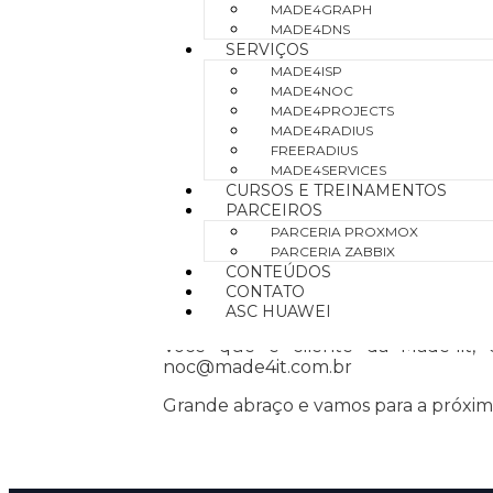
MADE4GRAPH
MADE4DNS
Um dos participantes do ATMv4 do P
SERVIÇOS
dos provedores do Brasil escolha o c
MADE4ISP
MADE4NOC
MADE4PROJECTS
E qual solução de contorno?
MADE4RADIUS
FREERADIUS
Não aceitar os anúncios vindos do
MADE4SERVICES
CURSOS E TREINAMENTOS
estendida 26162:265436 e não anunc
PARCEIROS
PARCERIA PROXMOX
PARCERIA ZABBIX
Para resolução em definitivo, temos 
CONTEÚDOS
CONTATO
ASC HUAWEI
Você que é cliente da Made4it,
noc@made4it.com.br
Grande abraço e vamos para a próxi