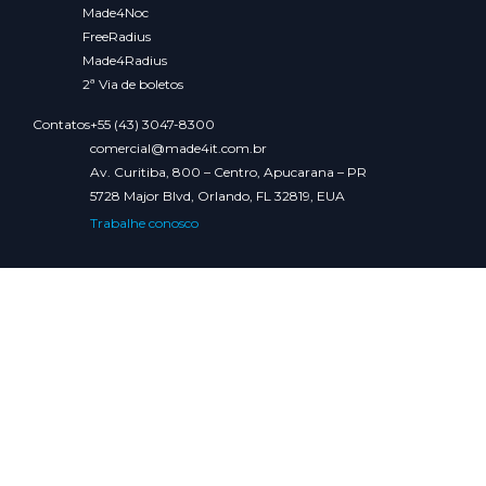
Made4Noc
FreeRadius
Made4Radius
2ª Via de boletos
Contatos
+55 (43) 3047-8300
comercial@made4it.com.br
Av. Curitiba, 800 – Centro, Apucarana – PR
5728 Major Blvd, Orlando, FL 32819, EUA
Trabalhe conosco