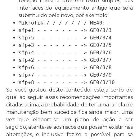
relação (mesmo que em texto simples) das
interfaces do equipamento antigo que será
substituído pelo novo, por exemplo:
MikroTik / / / / / / / NE40:
sfp+1 - - - - - - - -> GE0/3/3
sfp+5 - - - - - - - -> GE0/3/4
sfp+3 - - - - - - - -> GE0/3/5
sfp+4 - - - - - - - -> GE0/3/6
sfp+2 - - - - - - - -> GE0/3/7
sfp+6 - - - - - - - -> GE0/3/8
sfp+7 - - - - - - - -> GE0/3/9
sfp+8 - - - - - - - -> GE0/3/10
Se você gostou deste conteúdo, esteja certo de
que, ao seguir essas recomendações importantes
citadas acima, a probabilidade de ter uma janela de
manutenção bem sucedida fica ainda maior, uma
vez que elabora-se um plano de ação a ser
seguido, atenta-se aos riscos que possam existir nas
alterações, e inclusive faz-se o possível para se