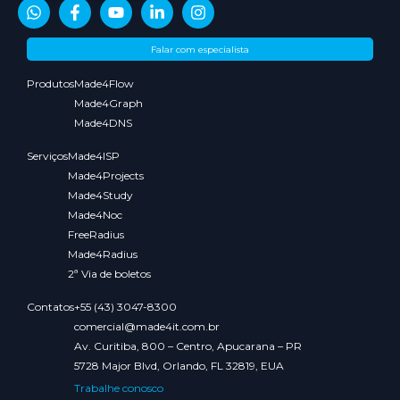
Sobre
Conteúdos
Parceiros
Media
Falar com especialista
nós
Kit
Produtos
Made4Flow
Made4Graph
Made4DNS
Serviços
Made4ISP
Made4Projects
Made4Study
Made4Noc
FreeRadius
Made4Radius
2ª Via de boletos
Contatos
+55 (43) 3047-8300
comercial@made4it.com.br
Av. Curitiba, 800 – Centro, Apucarana – PR
5728 Major Blvd, Orlando, FL 32819, EUA
Trabalhe conosco