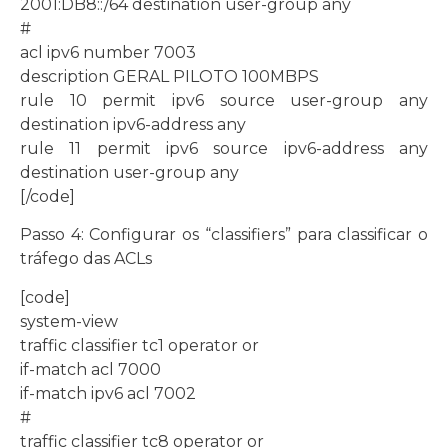
2001:DB8::/64 destination user-group any
#
acl ipv6 number 7003
description GERAL PILOTO 100MBPS
rule 10 permit ipv6 source user-group any
destination ipv6-address any
rule 11 permit ipv6 source ipv6-address any
destination user-group any
[/code]
Passo 4: Configurar os “classifiers” para classificar o
tráfego das ACLs
[code]
system-view
traffic classifier tc1 operator or
if-match acl 7000
if-match ipv6 acl 7002
#
traffic classifier tc8 operator or