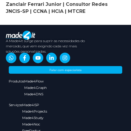
Zanclair Ferrari Junior | Consultor Redes
JNCIS-SP | CCNA | HCIA | MTCRE
A Made4it surge para suprir as necessidades do
mercado, que vem exigindo cada vez mais
soluções personalizadas.
Sobre
Conteúdos
Parceiros
Media
Falar com especialista
nós
Kit
Produtos
Made4Flow
Made4Graph
Made4DNS
Serviços
Made4ISP
Made4Projects
Made4Study
Made4Noc
FreeRadius