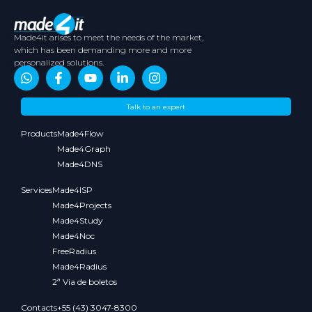
Made4it arises to meet the needs of the market,
which has been demanding more and more
personalized solutions.
About
Contents
Partners
Media
Talk to an expert
Us
Kit
Products
Made4Flow
Made4Graph
Made4DNS
Services
Made4ISP
Made4Projects
Made4Study
Made4Noc
FreeRadius
Made4Radius
2ª Via de boletos
Contacts
+55 (43) 3047-8300